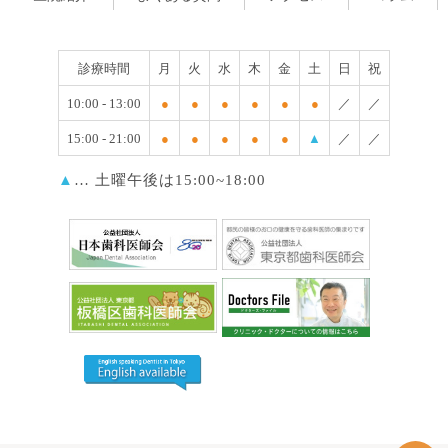
診療時間
月
火
水
木
金
土
日
祝
10:00 - 13:00
●
●
●
●
●
●
／
／
15:00 - 21:00
●
●
●
●
●
▲
／
／
▲
… 土曜午後は15:00~18:00