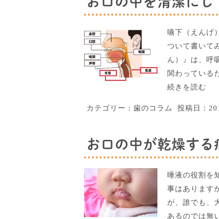
お口の中を清潔にして
嚥下（えんげ
ついて書いて
ん）』は、呼
関わっている
続きを読む
カテゴリー：
歯のコラム
投稿日：
2
お口の中が乾燥する病
唾液の役割を
事はあります
が、誰でも、
あるのでは無